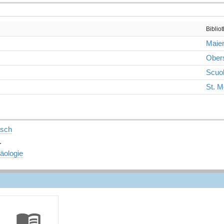
Biblio
Maien
Ober
Scuo
St. M
tsch
.
äologie