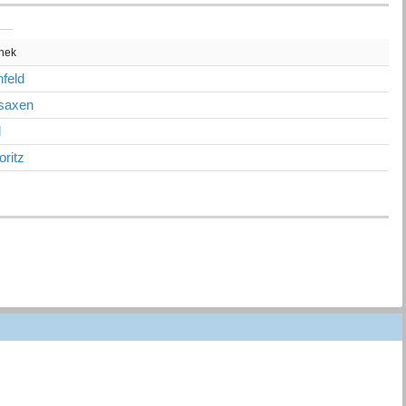
thek
feld
saxen
l
oritz