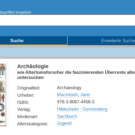
begriff(e) eingeben
Suche
Erweiterte Suche
Archäologie
wie Altertumsforscher die faszinierenden Überreste alte
untersuchen
Archaeology
Originaltitel
:
MacIntosh, Jane
Urheber
:
978-3-8067-4458-3
ISBN
:
Hildesheim : Gerstenberg
Verlag
:
Sachbuch
Medienart
:
Jugend
Alterskategorie
: