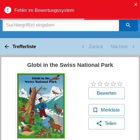
biblio.gr - Suche
Fehler im Bewertungssystem
Suchbegriff(e) eingeben
Trefferliste
Zurück
Nächste
Globi in the Swiss National Park
Bewerten
Merkliste
Teilen