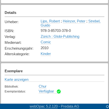
Details
Lips, Robert
;
Heinzer, Peter
;
Strebel,
Urheber
:
Guido
978-3-85703-378-0
ISBN
:
Zürich : Globi-Publishing
Verlag
:
Comic
Medienart
:
2010
Erscheinungsjahr
:
Kinder
Alterskategorie
:
Exemplare
Karte anzeigen
Chur
Bibliothek
:
Verfügbar
Exemplarstatus
:
webOpac 5.2.120
Predata AG
-