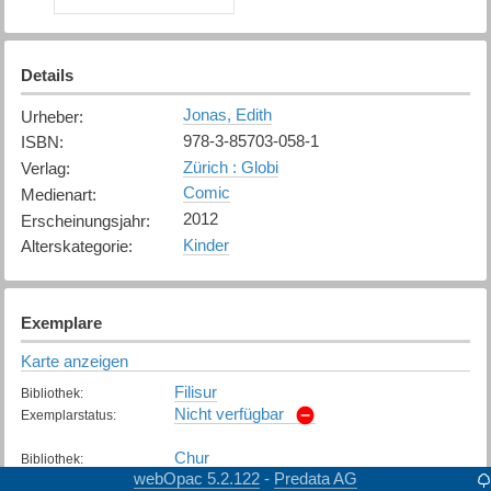
Details
Jonas, Edith
Urheber
:
978-3-85703-058-1
ISBN
:
Zürich : Globi
Verlag
:
Comic
Medienart
:
2012
Erscheinungsjahr
:
Kinder
Alterskategorie
:
Exemplare
Karte anzeigen
Filisur
Bibliothek
:
Nicht verfügbar
Exemplarstatus
:
Chur
Bibliothek
:
webOpac 5.2.122
Predata AG
-
Nicht verfügbar
Exemplarstatus
: