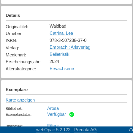
Details
Waldbad
Originaltitel
:
Catrina, Lea
Urheber
:
978-3-907238-37-0
ISBN
:
Embrach : Arisverlag
Verlag
:
Belletristik
Medienart
:
2024
Erscheinungsjahr
:
Erwachsene
Alterskategorie
:
Exemplare
Karte anzeigen
Arosa
Bibliothek
:
Verfügbar
Exemplarstatus
:
Filisur
Bibliothek
:
webOpac 5.2.122
Predata AG
-
Verfügbar
Exemplarstatus
: