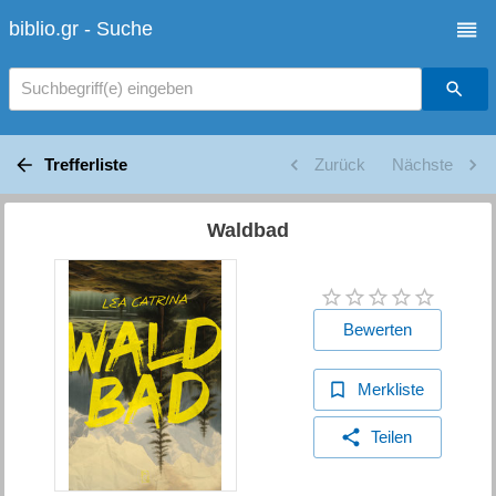
biblio.gr - Suche
Suchbegriff(e) eingeben
Trefferliste
Zurück
Nächste
Waldbad
Bewerten
Merkliste
Teilen