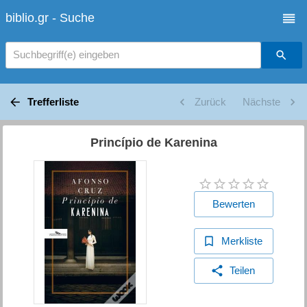
biblio.gr - Suche
Suchbegriff(e) eingeben
Trefferliste
Zurück
Nächste
Princípio de Karenina
Bewerten
Merkliste
Teilen