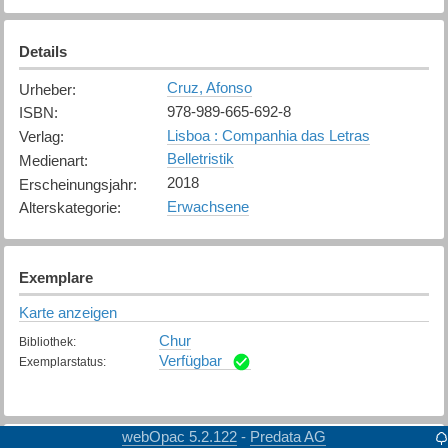
Details
Cruz, Afonso
Urheber
:
978-989-665-692-8
ISBN
:
Lisboa : Companhia das Letras
Verlag
:
Belletristik
Medienart
:
2018
Erscheinungsjahr
:
Erwachsene
Alterskategorie
:
Exemplare
Karte anzeigen
Chur
Bibliothek
:
Verfügbar
Exemplarstatus
:
webOpac 5.2.122
Predata AG
-