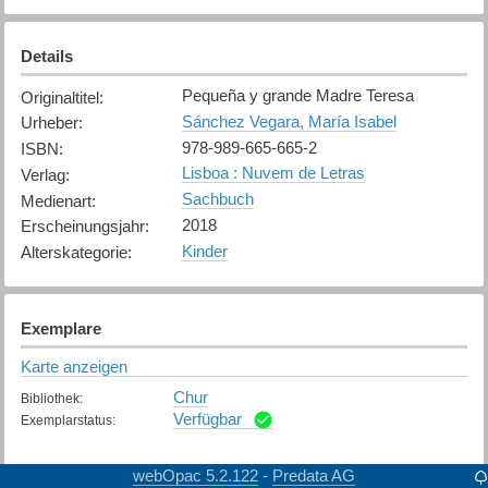
Details
Pequeña y grande Madre Teresa
Originaltitel
:
Sánchez Vegara, María Isabel
Urheber
:
978-989-665-665-2
ISBN
:
Lisboa : Nuvem de Letras
Verlag
:
Sachbuch
Medienart
:
2018
Erscheinungsjahr
:
Kinder
Alterskategorie
:
Exemplare
Karte anzeigen
Chur
Bibliothek
:
Verfügbar
Exemplarstatus
:
webOpac 5.2.122
Predata AG
-