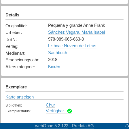
Details
Pequeña y grande Anne Frank
Originaltitel
:
Sánchez Vegara, María Isabel
Urheber
:
978-989-665-663-8
ISBN
:
Lisboa : Nuvem de Letras
Verlag
:
Sachbuch
Medienart
:
2018
Erscheinungsjahr
:
Kinder
Alterskategorie
:
Exemplare
Karte anzeigen
Chur
Bibliothek
:
Verfügbar
Exemplarstatus
:
webOpac 5.2.122
Predata AG
-