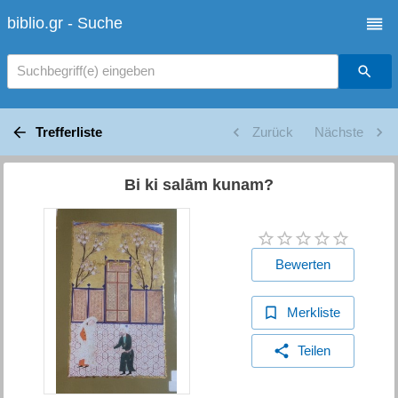
biblio.gr - Suche
Suchbegriff(e) eingeben
Trefferliste
Zurück
Nächste
Bi ki salām kunam?
Bewerten
Merkliste
Teilen