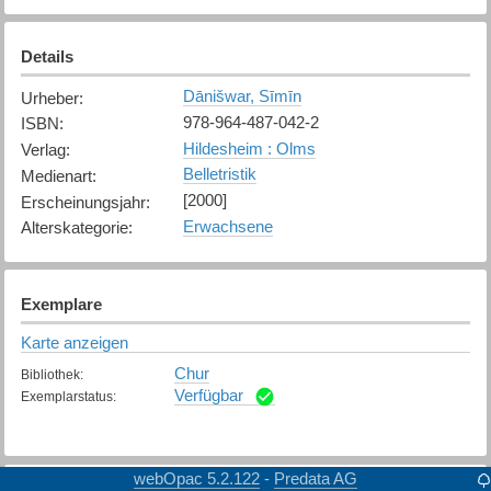
Details
Dānišwar, Sīmīn
Urheber
:
978-964-487-042-2
ISBN
:
Hildesheim : Olms
Verlag
:
Belletristik
Medienart
:
[2000]
Erscheinungsjahr
:
Erwachsene
Alterskategorie
:
Exemplare
Karte anzeigen
Chur
Bibliothek
:
Verfügbar
Exemplarstatus
:
webOpac 5.2.122
Predata AG
-