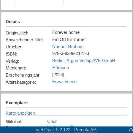
Details
Forever home
Originaltitel
:
Ein Ort für immer
Abweichender Titel
:
Norton, Graham
Urheber
:
978-3-8398-2121-3
ISBN
:
Berlin : Argon Verlag AVE GmbH
Verlag
:
Hörbuch
Medienart
:
[2024]
Erscheinungsjahr
:
Erwachsene
Alterskategorie
:
Exemplare
Karte anzeigen
Chur
Bibliothek
:
Verfügbar
Exemplarstatus
:
webOpac 5.2.122
Predata AG
-