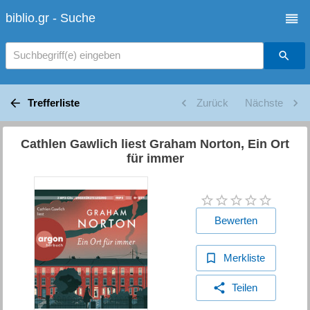
biblio.gr - Suche
Suchbegriff(e) eingeben
Trefferliste
Zurück
Nächste
Cathlen Gawlich liest Graham Norton, Ein Ort
für immer
Bewerten
Merkliste
Teilen