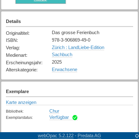
Details
Das grosse Ferienbuch
Originaltitel
:
978-3-906869-49-0
ISBN
:
Zürich : LandLiebe-Edition
Verlag
:
Sachbuch
Medienart
:
2025
Erscheinungsjahr
:
Erwachsene
Alterskategorie
:
Exemplare
Karte anzeigen
Chur
Bibliothek
:
Verfügbar
Exemplarstatus
:
webOpac 5.2.122
Predata AG
-