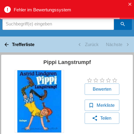
biblio.gr - Suche
Fehler im Bewertungssystem
Suchbegriff(e) eingeben
Trefferliste
Zurück
Nächste
Pippi Langstrumpf
Bewerten
Merkliste
Teilen