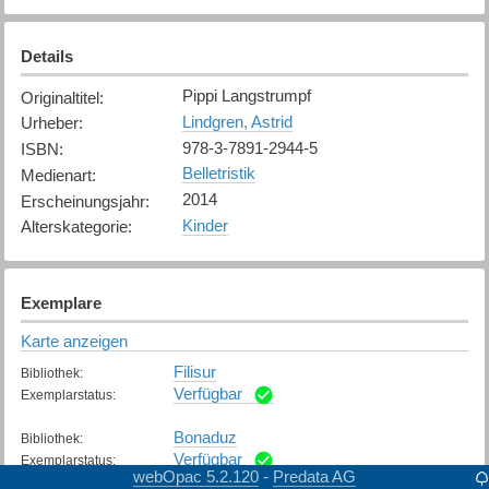
Details
Pippi Langstrumpf
Originaltitel
:
Lindgren, Astrid
Urheber
:
978-3-7891-2944-5
ISBN
:
Belletristik
Medienart
:
2014
Erscheinungsjahr
:
Kinder
Alterskategorie
:
Exemplare
Karte anzeigen
Filisur
Bibliothek
:
Verfügbar
Exemplarstatus
:
Bonaduz
Bibliothek
:
Verfügbar
Exemplarstatus
:
webOpac 5.2.120
Predata AG
-