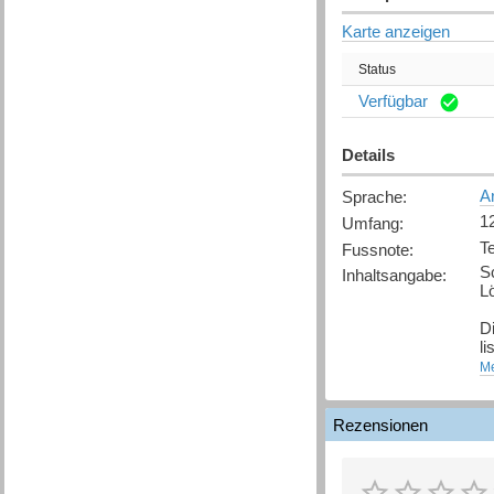
Karte anzeigen
Status
Verfügbar
Details
A
Sprache
:
12
Umfang
:
T
Fussnote
:
Sc
Inhaltsangabe
:
L
D
li
i
Me
W
na
Rezensionen
u
[
Q