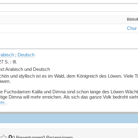
Biblio
Chur
rabisch
;
Deutsch
7 S. : Ill.
ext Arabisch und Deutsch
hön und idyllisch ist es im Wald, dem Königreich des Löwen. Viele Ti
öwen.
ie Fuchsdamen Kalila und Dimna sind schon lange des Löwen Wächter. D
stige Dimna will mehr erreichen. Als sich das ganze Volk bedroht si
hrem Mut zu überzeugen.
hr...
ie Dimna versucht, die Gunst des Löwen zu erlangen, und ob ihr dies 
hm sich die altindische Fabel von Kalila und Dimna zur Vorlage. Aus 
nd hauchte den zwei Füchsinnen neues Leben ein.
uelle: Buchhaus.ch, bearbeitet mit ChatGPT
]
0
0 Bewertungen
0 Rezensionen