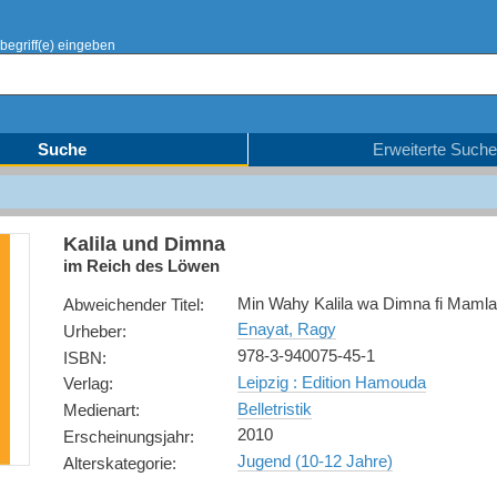
begriff(e) eingeben
Suche
Erweiterte Suche
Kalila und Dimna
im Reich des Löwen
Min Wahy Kalila wa Dimna fi Mamla
Abweichender Titel
:
Enayat, Ragy
Urheber
:
978-3-940075-45-1
ISBN
:
Leipzig : Edition Hamouda
Verlag
:
Belletristik
Medienart
:
2010
Erscheinungsjahr
:
Jugend (10-12 Jahre)
Alterskategorie
: