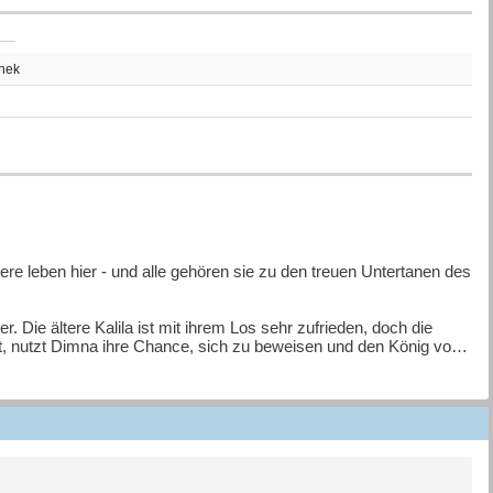
thek
ere leben hier - und alle gehören sie zu den treuen Untertanen des
ie ältere Kalila ist mit ihrem Los sehr zufrieden, doch die
eht, nutzt Dimna ihre Chance, sich zu beweisen und den König von
gelingt, das erzählt diese jahrhundertealte Fabel. Ragy Enayat
der Erzählung aus dem 3. Jahrhundert holte er seine Inspiration