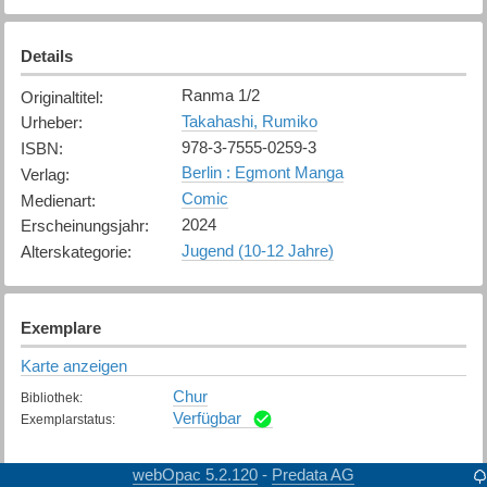
Details
Ranma 1/2
Originaltitel
:
Takahashi, Rumiko
Urheber
:
978-3-7555-0259-3
ISBN
:
Berlin : Egmont Manga
Verlag
:
Comic
Medienart
:
2024
Erscheinungsjahr
:
Jugend (10-12 Jahre)
Alterskategorie
:
Exemplare
Karte anzeigen
Chur
Bibliothek
:
Verfügbar
Exemplarstatus
:
webOpac 5.2.120
Predata AG
-