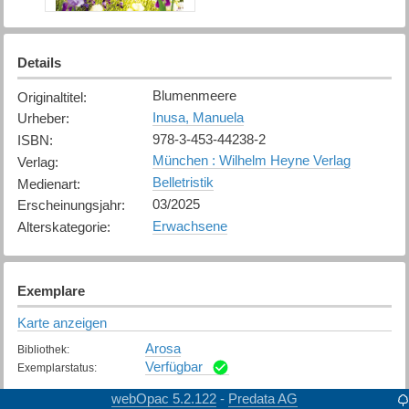
Details
Blumenmeere
Originaltitel
:
Inusa, Manuela
Urheber
:
978-3-453-44238-2
ISBN
:
München : Wilhelm Heyne Verlag
Verlag
:
Belletristik
Medienart
:
03/2025
Erscheinungsjahr
:
Erwachsene
Alterskategorie
:
Exemplare
Karte anzeigen
Arosa
Bibliothek
:
Verfügbar
Exemplarstatus
:
webOpac 5.2.122
Predata AG
-
Bonaduz
Bibliothek
: