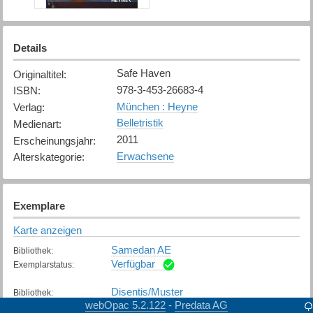
Details
Safe Haven
Originaltitel
:
978-3-453-26683-4
ISBN
:
München : Heyne
Verlag
:
Belletristik
Medienart
:
2011
Erscheinungsjahr
:
Erwachsene
Alterskategorie
:
Exemplare
Karte anzeigen
Samedan AE
Bibliothek
:
Verfügbar
Exemplarstatus
:
Disentis/Muster
Bibliothek
:
webOpac 5.2.122
Predata AG
-
Verfügbar
Exemplarstatus
: