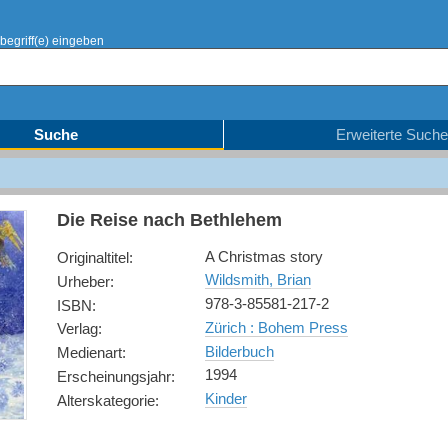
begriff(e) eingeben
Suche
Erweiterte Suche
Die Reise nach Bethlehem
A Christmas story
Originaltitel
:
Wildsmith, Brian
Urheber
:
978-3-85581-217-2
ISBN
:
Zürich : Bohem Press
Verlag
:
Bilderbuch
Medienart
:
1994
Erscheinungsjahr
:
Kinder
Alterskategorie
: