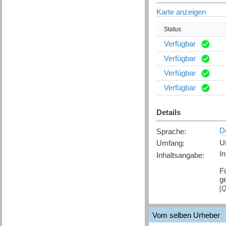
Karte anzeigen
Status
Verfügbar
Verfügbar
Verfügbar
Verfügbar
Details
D
Sprache
:
U
Umfang
:
I
Inhaltsangabe
:
Fü
g
[
Q
Vom selben Urheber