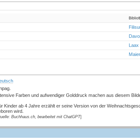
Biblio
Filisu
Davo
Laax
Maien
eutsch
npag.
ntensive Farben und aufwendiger Golddruck machen aus diesem Bild
r Kinder ab 4 Jahre erzählt er seine Version von der Weihnachtsgesch
eboren wird.
uelle: Buchhaus.ch, bearbeitet mit ChatGPT
]