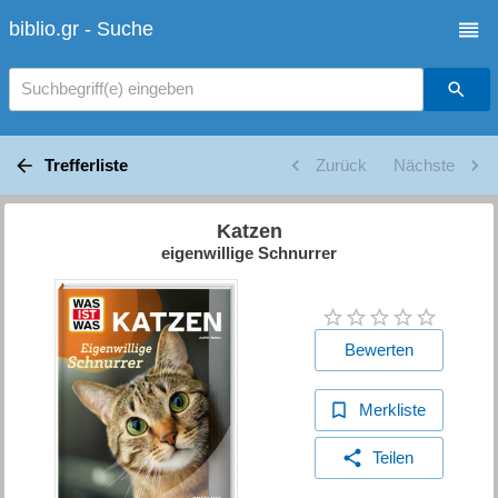
biblio.gr - Suche
Suchbegriff(e) eingeben
Trefferliste
Zurück
Nächste
Katzen
eigenwillige Schnurrer
Bewerten
Merkliste
Teilen