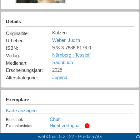
Details
Katzen
Originaltitel
:
Weber, Judith
Urheber
:
978-3-7886-8176-0
ISBN
:
Nürnberg : Tessloff
Verlag
:
Sachbuch
Medienart
:
2025
Erscheinungsjahr
:
Jugend
Alterskategorie
:
Exemplare
Karte anzeigen
Chur
Bibliothek
:
Nicht verfügbar
Exemplarstatus
:
webOpac 5.2.122
Predata AG
-
Davos
Bibliothek
: