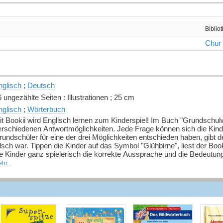
Biblio
Chur
nglisch
;
Deutsch
 ungezählte Seiten : Illustrationen ; 25 cm
nglisch
;
Wörterbuch
t Bookii wird Englisch lernen zum Kinderspiel! Im Buch "Grundschulw
erschiedenen Antwortmöglichkeiten. Jede Frage können sich die Kind
undschüler für eine der drei Möglichkeiten entschieden haben, gibt de
lsch war. Tippen die Kinder auf das Symbol "Glühbirne", liest der Boo
e Kinder ganz spielerisch die korrekte Aussprache und die Bedeutung
gebung der Kinder eine Rolle spielen. Die Vokabelliste am Ende des 
hr...
okii Hörstifts selbstständig Vokabeln üben.