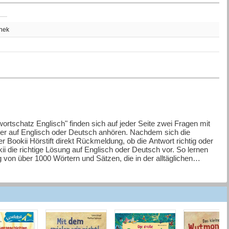
thek
ortschatz Englisch" finden sich auf jeder Seite zwei Fragen mit
er auf Englisch oder Deutsch anhören. Nachdem sich die
r Bookii Hörstift direkt Rückmeldung, ob die Antwort richtig oder
kii die richtige Lösung auf Englisch oder Deutsch vor. So lernen
 von über 1000 Wörtern und Sätzen, die in der alltäglichen
Buches ist ebenfalls vertont. So können die Kinder mithilfe des