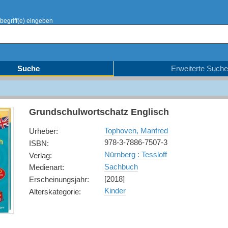
begriff(e) eingeben
Suche
Erweiterte Suche
Grundschulwortschatz Englisch
Tophoven, Manfred
Urheber
:
978-3-7886-7507-3
ISBN
:
Nürnberg : Tessloff
Verlag
:
Sachbuch
Medienart
:
[2018]
Erscheinungsjahr
:
Kinder
Alterskategorie
: