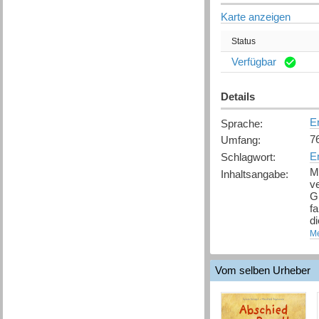
Karte anzeigen
Status
Verfügbar
Details
E
Sprache
:
76
Umfang
:
E
Schlagwort
:
Mi
Inhaltsangabe
:
v
Gr
fa
di
Um
Me
Bo
Vom selben Urheber