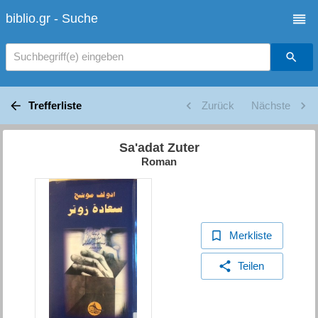
biblio.gr - Suche
Suchbegriff(e) eingeben
Trefferliste
Zurück
Nächste
Sa'adat Zuter
Roman
Merkliste
Teilen