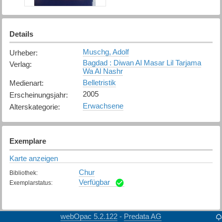
Details
Muschg, Adolf
Urheber
:
Bagdad : Diwan Al Masar Lil Tarjama
Verlag
:
Wa Al Nashr
Belletristik
Medienart
:
2005
Erscheinungsjahr
:
Erwachsene
Alterskategorie
:
Exemplare
Karte anzeigen
Chur
Bibliothek
:
Verfügbar
Exemplarstatus
:
webOpac 5.2.122
Predata AG
-