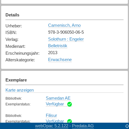
Details
Camenisch, Arno
Urheber
:
978-3-906050-06-5
ISBN
:
Solothurn : Engeler
Verlag
:
Belletristik
Medienart
:
2013
Erscheinungsjahr
:
Erwachsene
Alterskategorie
:
Exemplare
Karte anzeigen
Samedan AE
Bibliothek
:
Verfügbar
Exemplarstatus
:
Filisur
Bibliothek
:
Verfügbar
Exemplarstatus
:
webOpac 5.2.122
Predata AG
-