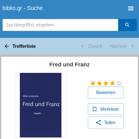
biblio.gr - Suche
Suchbegriff(e) eingeben
Trefferliste
Zurück
Nächste
Fred und Franz
Bewerten
Merkliste
Teilen