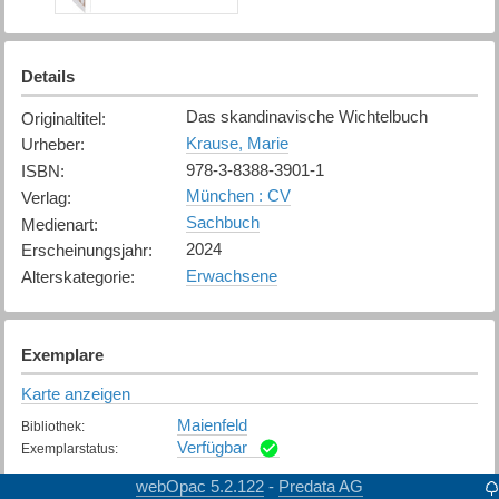
Details
Das skandinavische Wichtelbuch
Originaltitel
:
Krause, Marie
Urheber
:
978-3-8388-3901-1
ISBN
:
München : CV
Verlag
:
Sachbuch
Medienart
:
2024
Erscheinungsjahr
:
Erwachsene
Alterskategorie
:
Exemplare
Karte anzeigen
Maienfeld
Bibliothek
:
Verfügbar
Exemplarstatus
:
webOpac 5.2.122
Predata AG
-