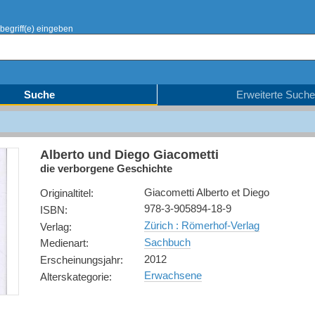
begriff(e) eingeben
Suche
Erweiterte Suche
Alberto und Diego Giacometti
die verborgene Geschichte
Giacometti Alberto et Diego
Originaltitel
:
978-3-905894-18-9
ISBN
:
Zürich : Römerhof-Verlag
Verlag
:
Sachbuch
Medienart
:
2012
Erscheinungsjahr
:
Erwachsene
Alterskategorie
: