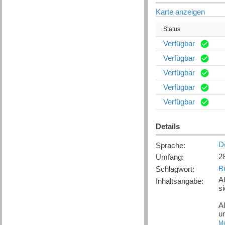
Karte anzeigen
Status
Verfügbar
Verfügbar
Verfügbar
Verfügbar
Verfügbar
Details
D
Sprache
:
2
Umfang
:
B
Schlagwort
:
Al
Inhaltsangabe
:
si
A
u
Bi
Me