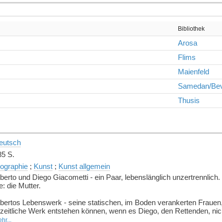
Bibliothek
Arosa
Flims
Maienfeld
Samedan/Be
Thusis
eutsch
85 S.
iographie
;
Kunst
;
Kunst allgemein
berto und Diego Giacometti - ein Paar, lebenslänglich unzertrennlich.
e: die Mutter.
lbertos Lebenswerk - seine statischen, im Boden verankerten Frauen, 
rzeitliche Werk entstehen können, wenn es Diego, den Rettenden, ni
ldhauer im Pariser Exil, fern von den Bergen ihrer Heimat. Alberto, d
hr...