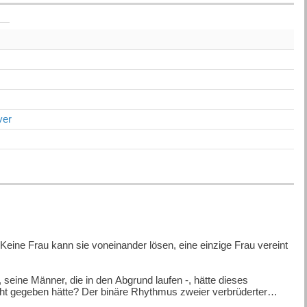
ver
 Keine Frau kann sie voneinander lösen, eine einzige Frau vereint
seine Männer, die in den Abgrund laufen -, hätte dieses
cht gegeben hätte? Der binäre Rhythmus zweier verbrüderter
er Dunkle, und Diego, der Helle; Alberto, der pausenlose Erzähler