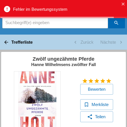
biblio.gr - Suche
Fehler im Bewertungssystem
Suchbegriff(e) eingeben
Trefferliste
Zurück
Nächste
Zwölf ungezähmte Pferde
Hanne Wilhelmsens zwölfter Fall
Bewerten
Merkliste
Teilen