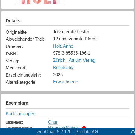
Details
Tolv utemte hester
Originaltitel
:
12 ungezähmte Pferde
Abweichender Titel
:
Holt, Anne
Urheber
:
978-3-85535-196-1
ISBN
:
Zürich : Atrium Verlag
Verlag
:
Belletristik
Medienart
:
2025
Erscheinungsjahr
:
Erwachsene
Alterskategorie
:
Exemplare
Karte anzeigen
Chur
Bibliothek
:
Nicht verfügbar
Exemplarstatus
:
webOpac 5.2.120
Predata AG
-