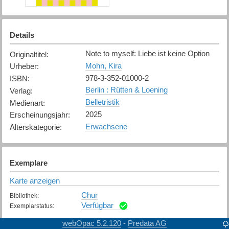
Details
Note to myself: Liebe ist keine Option
Originaltitel
:
Mohn, Kira
Urheber
:
978-3-352-01000-2
ISBN
:
Berlin : Rütten & Loening
Verlag
:
Belletristik
Medienart
:
2025
Erscheinungsjahr
:
Erwachsene
Alterskategorie
:
Exemplare
Karte anzeigen
Chur
Bibliothek
:
Verfügbar
Exemplarstatus
:
webOpac 5.2.120
Predata AG
-