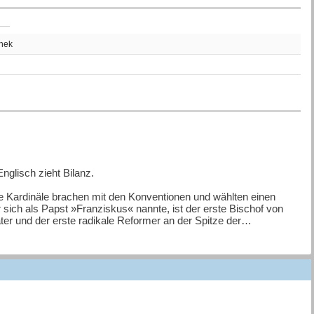
thek
glisch zieht Bilanz.
ie Kardinäle brachen mit den Konventionen und wählten einen
ich als Papst »Franziskus« nannte, ist der erste Bischof von
r und der erste radikale Reformer an der Spitze der
ranziskus die Kirche, den Vatikan und das Amt des Papstes
seiner Amtszeit die wohl dramatischste Krise ihrer Geschichte. Die
enschen weltweit, immer mehr Gläubige wenden sich enttäuscht
 Reisen begleiten durfte, zeigt in seinem neuen Buch, mit welchen
r und welche Reformen ihm trotz aller Widerstände gelangen. Das