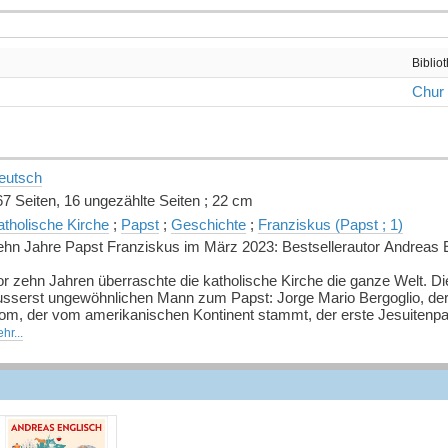
Biblio
Chur
eutsch
67 Seiten, 16 ungezählte Seiten ; 22 cm
atholische Kirche
;
Papst
;
Geschichte
;
Franziskus (Papst ; 1)
ehn Jahre Papst Franziskus im März 2023: Bestsellerautor Andreas En
or zehn Jahren überraschte die katholische Kirche die ganze Welt. D
usserst ungewöhnlichen Mann zum Papst: Jorge Mario Bergoglio, der s
om, der vom amerikanischen Kontinent stammt, der erste Jesuitenpate
atholischen Kirche seit Jahrhunderten. Seit seinem Amtsantritt hat F
hr...
efgreifend verändert. Doch zugleich erlebt die katholische Kirche in 
icht enden wollende Enthüllung von Missbrauchsskandalen erzürnt M
n der Kirche ab.
dreas Englisch, der Franziskus vielfach getroffen hat und auf seinen
erausforderungen der Papst während seiner Amtszeit konfrontiert wa