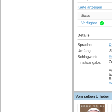
Karte anzeigen
Status
Verfügbar
Details
D
Sprache
:
3
Umfang
:
K
Schlagwort
:
Z
Inhaltsangabe
:
V
ä
R
k
Me
ti
n
vo
Vom selben Urheber
An
H