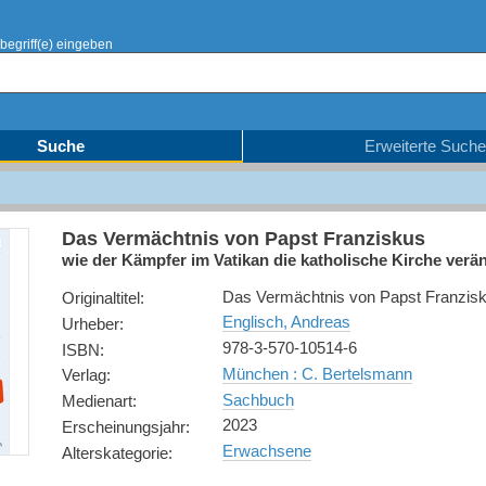
begriff(e) eingeben
Suche
Erweiterte Suche
Das Vermächtnis von Papst Franziskus
wie der Kämpfer im Vatikan die katholische Kirche verän
Das Vermächtnis von Papst Franzis
Originaltitel
:
Englisch, Andreas
Urheber
:
978-3-570-10514-6
ISBN
:
München : C. Bertelsmann
Verlag
:
Sachbuch
Medienart
:
2023
Erscheinungsjahr
:
Erwachsene
Alterskategorie
: