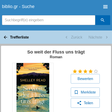
biblio.gr - Suche
Suchbegriff(e) eingeben
Trefferliste
Zurück
Nächste
So weit der Fluss uns trägt
Roman
Bewerten
Merkliste
Teilen