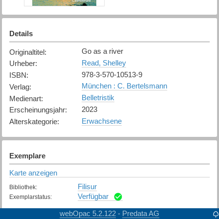
Details
Go as a river
Originaltitel
:
Read, Shelley
Urheber
:
978-3-570-10513-9
ISBN
:
München : C. Bertelsmann
Verlag
:
Belletristik
Medienart
:
2023
Erscheinungsjahr
:
Erwachsene
Alterskategorie
:
Exemplare
Karte anzeigen
Filisur
Bibliothek
:
Verfügbar
Exemplarstatus
:
webOpac 5.2.122
Predata AG
-
Bonaduz
Bibliothek
: