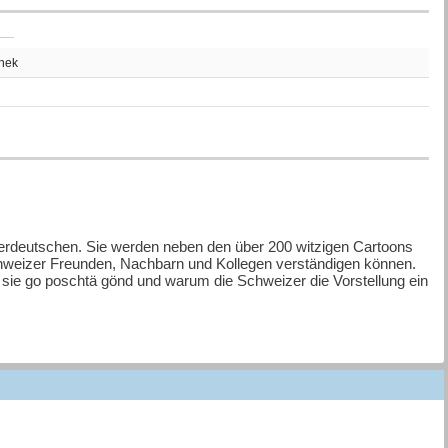
thek
erdeutschen. Sie werden neben den über 200 witzigen Cartoons
n Schweizer Freunden, Nachbarn und Kollegen verständigen können.
 sie go poschtä gönd und warum die Schweizer die Vorstellung ein
zerin und Deutsch-Lehrerin) und dem Autor und Illustrator (einem
auf eine unterhaltsame Reise durch alltägliche Situationen. Dabei
enauso wie für die Freizeit aneignen. Ausserdem erhalten Sie
e Rolle des Dialekts gegenüber der Hochsprache.
 Deutsch-Schweizerdeutsch und Schweizerdeutsch-Deutsch
 Zürich gesprochen und in der gesamten Deutschschweiz