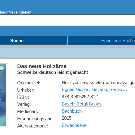
begriff(e) eingeben
Suche
Erweiterte Suche
Das neue Hoi zäme
Schweizerdeutsch leicht gemacht
Hoi - your Swiss German survival gu
Originaltitel
:
Egger, Nicole
;
Lievano, Sergio J.
Urheber
:
978-3-905252-81-1
ISBN
:
Basel : Bergli Books
Verlag
:
Sachbuch
Medienart
:
2015
Erscheinungsjahr
:
Erwachsene
Alterskategorie
: