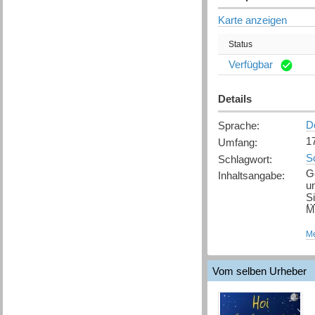
Karte anzeigen
Status
Verfügbar
Details
D
Sprache
:
17
Umfang
:
S
Schlagwort
:
G
Inhaltsangabe
:
un
S
Mü
Mi
Me
un
k
e
Vom selben Urheber
D
W