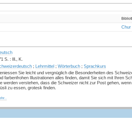
Biblio
Chur
eutsch
1 S. : Ill., K.
chweizerdeutsch
;
Lehrmittel
;
Wörterbuch
;
Sprachkurs
eniessen Sie leicht und vergnüglich die Besonderheiten des Schweiz
d farbenfrohen Illustrationen alles finden, damit Sie sich mit Ihre
ie werden verstehen, dass die Schweizer nicht zur Post gehen, wenn
sli zu essen, grotesk finden.
t der Autorin (einer hoch qualifizierten und enthusiastischen Schwei
hr...
glaublich verspielten anglo-kolumbianischen Einwanderer) gehen Sie 
önnen Sie sich schmunzelnd das sprachliche Rüstzeug für den Beruf g
inen Ueberblick über die Geschichte des Schweizerdeutschen und di
ieses Buch enthält über 2000 Wörter und Redewendungen in einem
örterbuch. Hoi Zäme stützt sich auf den Dielekt, der in der Region