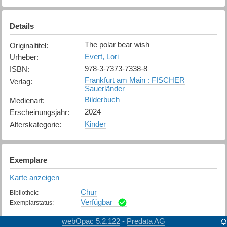
Details
The polar bear wish
Originaltitel
:
Evert, Lori
Urheber
:
978-3-7373-7338-8
ISBN
:
Frankfurt am Main : FISCHER
Verlag
:
Sauerländer
Bilderbuch
Medienart
:
2024
Erscheinungsjahr
:
Kinder
Alterskategorie
:
Exemplare
Karte anzeigen
Chur
Bibliothek
:
Verfügbar
Exemplarstatus
:
webOpac 5.2.122
Predata AG
-
Klosters
Bibliothek
: