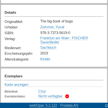
Details
The big book of bugs
Originaltitel
:
Zommer, Yuval
Urheber
:
978-3-7373-5619-0
ISBN
:
Frankfurt am Main : FISCHER
Verlag
:
Sauerländer
Sachbuch
Medienart
:
2019
Erscheinungsjahr
:
Kinder
Alterskategorie
:
Exemplare
Karte anzeigen
Chur
Bibliothek
:
Nicht verfügbar
Exemplarstatus
:
webOpac 5.2.122
Predata AG
-