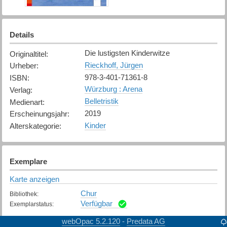
Details
Die lustigsten Kinderwitze
Originaltitel
:
Rieckhoff, Jürgen
Urheber
:
978-3-401-71361-8
ISBN
:
Würzburg : Arena
Verlag
:
Belletristik
Medienart
:
2019
Erscheinungsjahr
:
Kinder
Alterskategorie
:
Exemplare
Karte anzeigen
Chur
Bibliothek
:
Verfügbar
Exemplarstatus
:
webOpac 5.2.120
Predata AG
-
Davos
Bibliothek
: