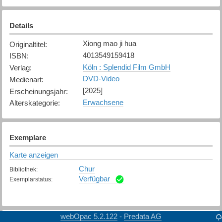
Details
Xiong mao ji hua
Originaltitel
:
4013549159418
ISBN
:
Köln : Splendid Film GmbH
Verlag
:
DVD-Video
Medienart
:
[2025]
Erscheinungsjahr
:
Erwachsene
Alterskategorie
:
Exemplare
Karte anzeigen
Chur
Bibliothek
:
Verfügbar
Exemplarstatus
:
webOpac 5.2.122
Predata AG
-