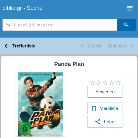
biblio.gr - Suche
Suchbegriff(e) eingeben
Trefferliste
Zurück
Nächste
Panda Plan
Bewerten
Merkliste
Teilen