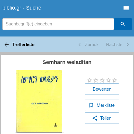
biblio.gr - Suche
Suchbegriff(e) eingeben
Trefferliste
Zurück
Nächste
Semharn weladitan
Bewerten
Merkliste
Teilen