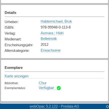
Details
Habtemichael, Bruk
Urheber
:
978-99948-0-113-8
ISBN
:
Asmara : Hidri
Verlag
:
Belletristik
Medienart
:
2012
Erscheinungsjahr
:
Erwachsene
Alterskategorie
:
Exemplare
Karte anzeigen
Chur
Bibliothek
:
Verfügbar
Exemplarstatus
:
webOpac 5.2.122
Predata AG
-