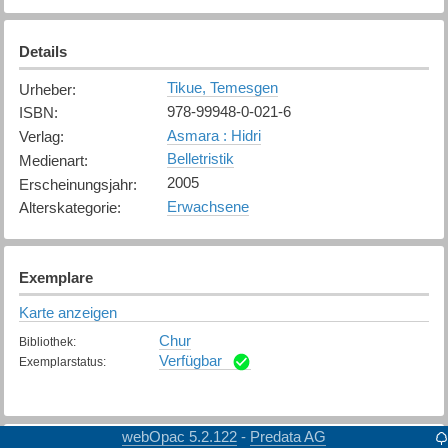
Details
Tikue, Temesgen
Urheber
:
978-99948-0-021-6
ISBN
:
Asmara : Hidri
Verlag
:
Belletristik
Medienart
:
2005
Erscheinungsjahr
:
Erwachsene
Alterskategorie
:
Exemplare
Karte anzeigen
Chur
Bibliothek
:
Verfügbar
Exemplarstatus
:
webOpac 5.2.122
Predata AG
-