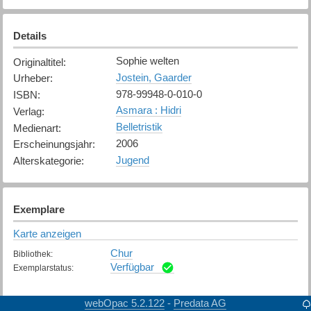
Details
Sophie welten
Originaltitel
:
Jostein, Gaarder
Urheber
:
978-99948-0-010-0
ISBN
:
Asmara : Hidri
Verlag
:
Belletristik
Medienart
:
2006
Erscheinungsjahr
:
Jugend
Alterskategorie
:
Exemplare
Karte anzeigen
Chur
Bibliothek
:
Verfügbar
Exemplarstatus
:
webOpac 5.2.122
Predata AG
-