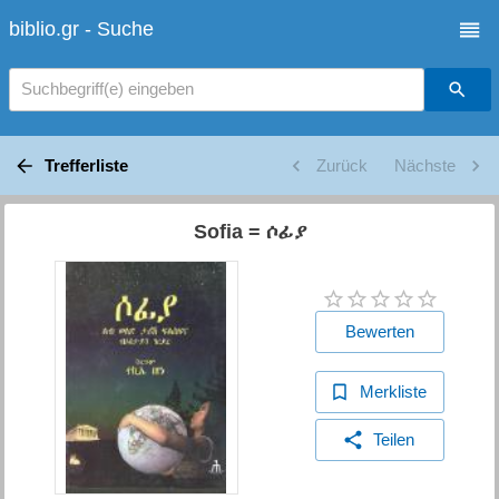
biblio.gr - Suche
Suchbegriff(e) eingeben
Trefferliste
Zurück
Nächste
Sofia = ሶፊያ
Bewerten
Merkliste
Teilen