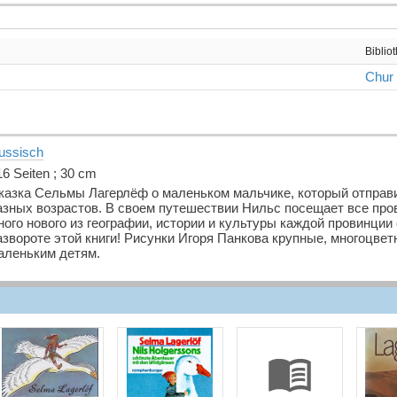
Biblio
Chur
ussisch
16 Seiten ; 30 cm
казка Сельмы Лагерлёф о маленьком мальчике, который отправи
азных возрастов. В своем путешествии Нильс посещает все про
ного нового из географии, истории и культуры каждой провинци
азвороте этой книги! Рисунки Игоря Панкова крупные, многоцвет
аленьким детям.