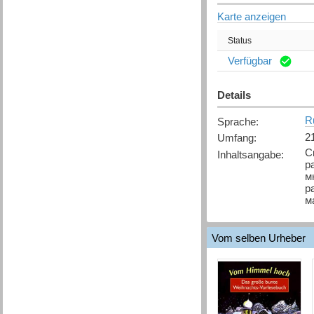
Karte anzeigen
Status
Verfügbar
Details
R
Sprache
:
2
Umfang
:
С
Inhaltsangabe
:
р
м
р
м
Vom selben Urheber