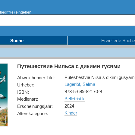
begriff(e) eingeben
Suche
Erweiterte Suche
Путешествие Нильса с дикими гусями
Puteshestvie Nilsa s dikimi gusyam
Abweichender Titel
:
Lagerlöf, Selma
Urheber
:
978-5-699-82170-9
ISBN
:
Belletristik
Medienart
:
2024
Erscheinungsjahr
:
Kinder
Alterskategorie
: