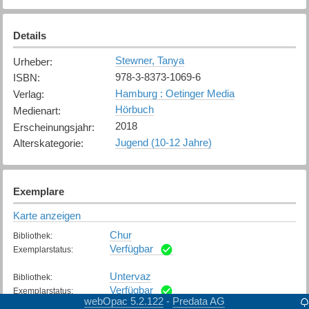
Details
Stewner, Tanya
Urheber
:
978-3-8373-1069-6
ISBN
:
Hamburg : Oetinger Media
Verlag
:
Hörbuch
Medienart
:
2018
Erscheinungsjahr
:
Jugend (10-12 Jahre)
Alterskategorie
:
Exemplare
Karte anzeigen
Chur
Bibliothek
:
Verfügbar
Exemplarstatus
:
Untervaz
Bibliothek
:
Verfügbar
Exemplarstatus
:
webOpac 5.2.122
Predata AG
-