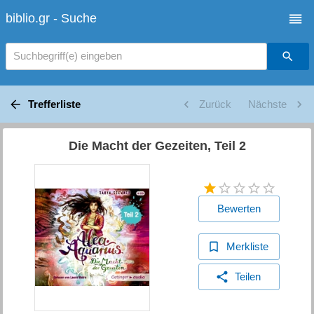
biblio.gr - Suche
Suchbegriff(e) eingeben
Trefferliste
Zurück
Nächste
Die Macht der Gezeiten, Teil 2
Bewerten
Merkliste
Teilen