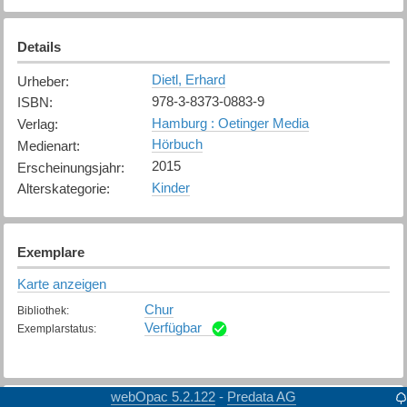
Details
Dietl, Erhard
Urheber
:
978-3-8373-0883-9
ISBN
:
Hamburg : Oetinger Media
Verlag
:
Hörbuch
Medienart
:
2015
Erscheinungsjahr
:
Kinder
Alterskategorie
:
Exemplare
Karte anzeigen
Chur
Bibliothek
:
Verfügbar
Exemplarstatus
:
webOpac 5.2.122
Predata AG
-