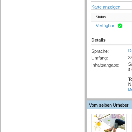
Karte anzeigen
Status
Verfügbar
Details
D
Sprache
:
3
Umfang
:
Sa
Inhaltsangabe
:
si
To
N
[
Me
Q
Vom selben Urheber