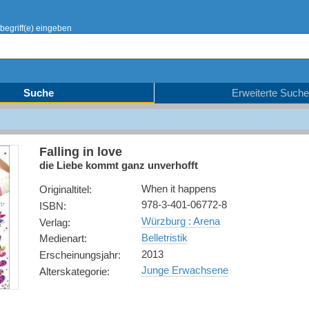
begriff(e) eingeben
Suche
Erweiterte Suche
Falling in love
die Liebe kommt ganz unverhofft
When it happens
Originaltitel
:
978-3-401-06772-8
ISBN
:
Würzburg : Arena
Verlag
:
Belletristik
Medienart
:
2013
Erscheinungsjahr
:
Junge Erwachsene
Alterskategorie
: