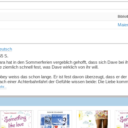
Biblio
Maien
eutsch
55 S.
ra hat in den Sommerferien vergeblich gehofft, dass sich Dave bei ihr
e ziemlich schnell fest, was Dave wirklich von ihr will.
bey weiss das schon lange. Er ist fest davon überzeugt, dass er der R
ach einer Achterbahnfahrt der Gefühle wissen beide: Die Liebe kommt
hr...
uelle: Buchhaus.ch, bearbeitet mit ChatGPT
]