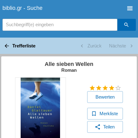
biblio.gr - Suche
Suchbegriff(e) eingeben
Trefferliste
Zurück
Nächste
Alle sieben Wellen
Roman
Bewerten
Merkliste
Teilen