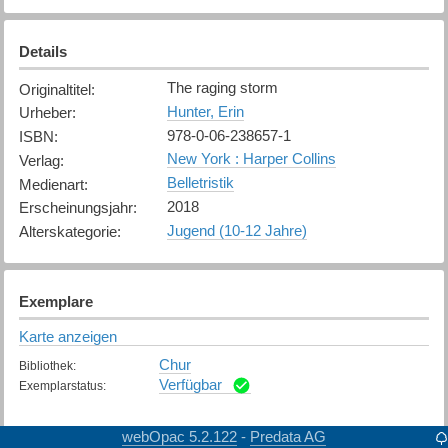
Details
The raging storm
Originaltitel
:
Hunter, Erin
Urheber
:
978-0-06-238657-1
ISBN
:
New York : Harper Collins
Verlag
:
Belletristik
Medienart
:
2018
Erscheinungsjahr
:
Jugend (10-12 Jahre)
Alterskategorie
:
Exemplare
Karte anzeigen
Chur
Bibliothek
:
Verfügbar
Exemplarstatus
:
webOpac 5.2.122
Predata AG
-