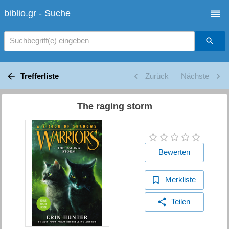
biblio.gr - Suche
Suchbegriff(e) eingeben
Trefferliste
Zurück
Nächste
The raging storm
Bewerten
Merkliste
Teilen