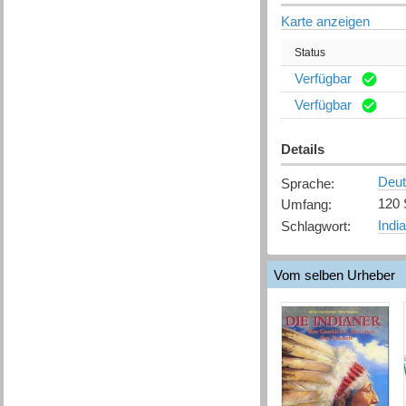
Karte anzeigen
Status
Verfügbar
Verfügbar
Details
Deu
Sprache
:
120 S
Umfang
:
Indi
Schlagwort
:
Vom selben Urheber