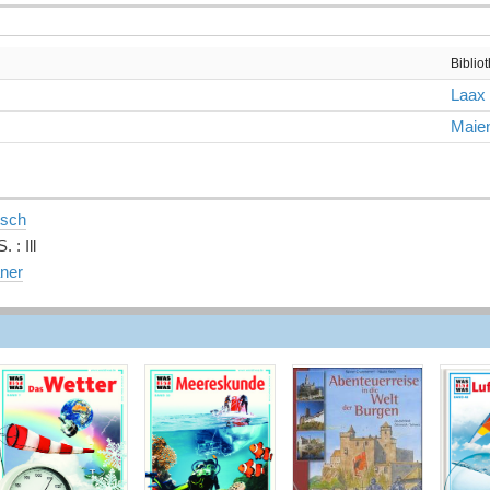
Biblio
Laax
Maien
tsch
. : Ill
aner