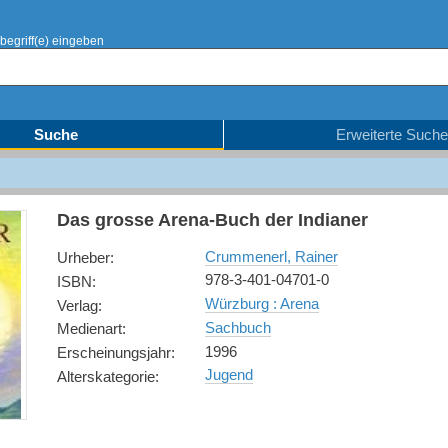
begriff(e) eingeben
Suche
Erweiterte Suche
Das grosse Arena-Buch der Indianer
Crummenerl, Rainer
Urheber
:
978-3-401-04701-0
ISBN
:
Würzburg : Arena
Verlag
:
Sachbuch
Medienart
:
1996
Erscheinungsjahr
:
Jugend
Alterskategorie
: