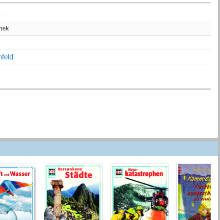
thek
feld