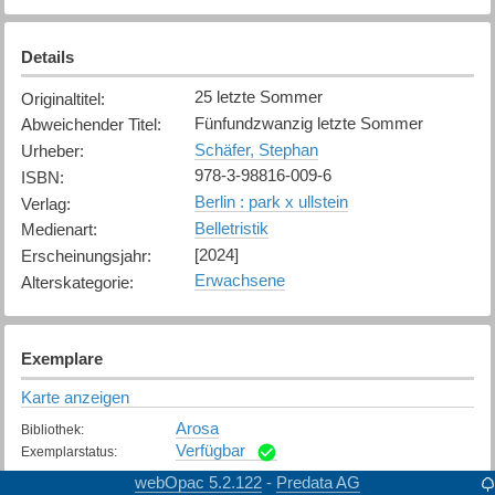
Details
25 letzte Sommer
Originaltitel
:
Fünfundzwanzig letzte Sommer
Abweichender Titel
:
Schäfer, Stephan
Urheber
:
978-3-98816-009-6
ISBN
:
Berlin : park x ullstein
Verlag
:
Belletristik
Medienart
:
[2024]
Erscheinungsjahr
:
Erwachsene
Alterskategorie
:
Exemplare
Karte anzeigen
Arosa
Bibliothek
:
Verfügbar
Exemplarstatus
:
webOpac 5.2.122
Predata AG
-
Chur