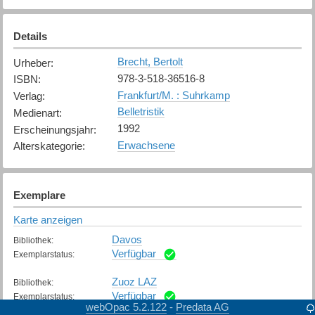
Details
Brecht, Bertolt
Urheber
:
978-3-518-36516-8
ISBN
:
Frankfurt/M. : Suhrkamp
Verlag
:
Belletristik
Medienart
:
1992
Erscheinungsjahr
:
Erwachsene
Alterskategorie
:
Exemplare
Karte anzeigen
Davos
Bibliothek
:
Verfügbar
Exemplarstatus
:
Zuoz LAZ
Bibliothek
:
Verfügbar
Exemplarstatus
:
webOpac 5.2.122
Predata AG
-