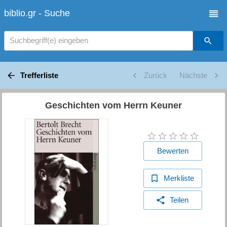
biblio.gr - Suche
Suchbegriff(e) eingeben
Trefferliste
Zurück
Nächste
Geschichten vom Herrn Keuner
Bewerten
Merkliste
Teilen