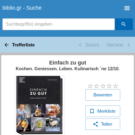
biblio.gr - Suche
Suchbegriff(e) eingeben
Trefferliste
Zurück
Nächste
Einfach zu gut
Kochen. Geniessen. Leben. Kulinarisch ´ne 12/10.
Bewerten
Merkliste
Teilen