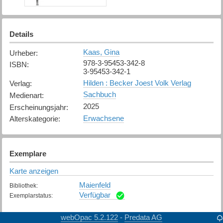
Details
Kaas, Gina
Urheber
:
978-3-95453-342-8
ISBN
:
3-95453-342-1
Hilden : Becker Joest Volk Verlag
Verlag
:
Sachbuch
Medienart
:
2025
Erscheinungsjahr
:
Erwachsene
Alterskategorie
:
Exemplare
Karte anzeigen
Maienfeld
Bibliothek
:
Verfügbar
Exemplarstatus
:
webOpac 5.2.122
Predata AG
-