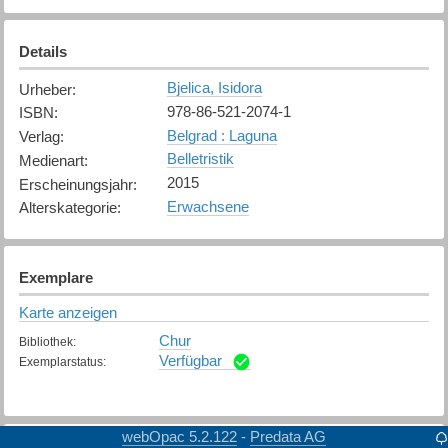
Details
Bjelica, Isidora
Urheber
:
978-86-521-2074-1
ISBN
:
Belgrad : Laguna
Verlag
:
Belletristik
Medienart
:
2015
Erscheinungsjahr
:
Erwachsene
Alterskategorie
:
Exemplare
Karte anzeigen
Chur
Bibliothek
:
Verfügbar
Exemplarstatus
:
webOpac 5.2.122
Predata AG
-