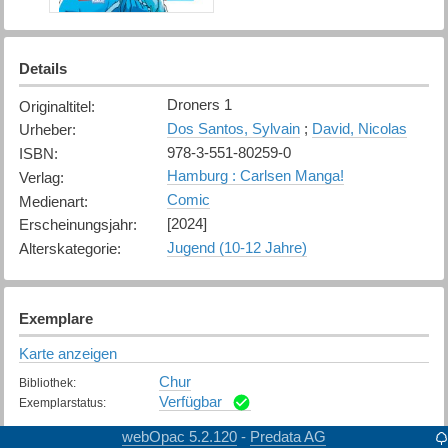
Details
Droners 1
Originaltitel
:
Dos Santos, Sylvain
;
David, Nicolas
Urheber
:
978-3-551-80259-0
ISBN
:
Hamburg : Carlsen Manga!
Verlag
:
Comic
Medienart
:
[2024]
Erscheinungsjahr
:
Jugend (10-12 Jahre)
Alterskategorie
:
Exemplare
Karte anzeigen
Chur
Bibliothek
:
Verfügbar
Exemplarstatus
:
webOpac 5.2.120
Predata AG
-