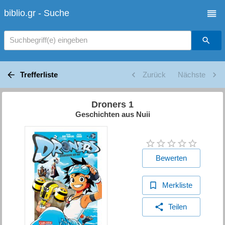
biblio.gr - Suche
Suchbegriff(e) eingeben
Trefferliste
Zurück
Nächste
Droners 1
Geschichten aus Nuii
Bewerten
Merkliste
Teilen