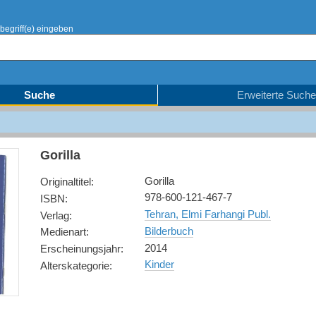
begriff(e) eingeben
Suche
Erweiterte Suche
Gorilla
Gorilla
Originaltitel
:
978-600-121-467-7
ISBN
:
Tehran, Elmi Farhangi Publ.
Verlag
:
Bilderbuch
Medienart
:
2014
Erscheinungsjahr
:
Kinder
Alterskategorie
: