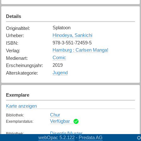
Details
Splatoon
Originaltitel
:
Hinodeya, Sankichi
Urheber
:
978-3-551-72459-5
ISBN
:
Hamburg : Carlsen Manga!
Verlag
:
Comic
Medienart
:
2019
Erscheinungsjahr
:
Jugend
Alterskategorie
:
Exemplare
Karte anzeigen
Chur
Bibliothek
:
Verfügbar
Exemplarstatus
:
Disentis/Muster
Bibliothek
:
webOpac 5.2.122
Predata AG
-
Nicht verfügbar
Exemplarstatus
: