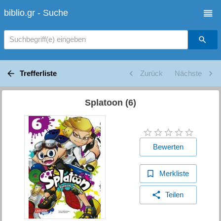
biblio.gr - Suche
Suchbegriff(e) eingeben
Trefferliste
Zurück
Nächste
Splatoon (6)
Bewerten
Merkliste
Teilen