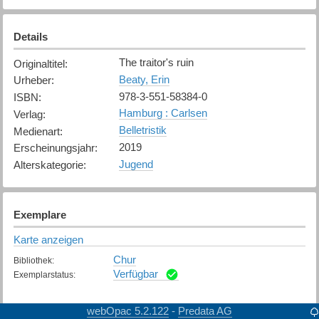
Details
The traitor's ruin
Originaltitel
:
Beaty, Erin
Urheber
:
978-3-551-58384-0
ISBN
:
Hamburg : Carlsen
Verlag
:
Belletristik
Medienart
:
2019
Erscheinungsjahr
:
Jugend
Alterskategorie
:
Exemplare
Karte anzeigen
Chur
Bibliothek
:
Verfügbar
Exemplarstatus
:
webOpac 5.2.122
Predata AG
-