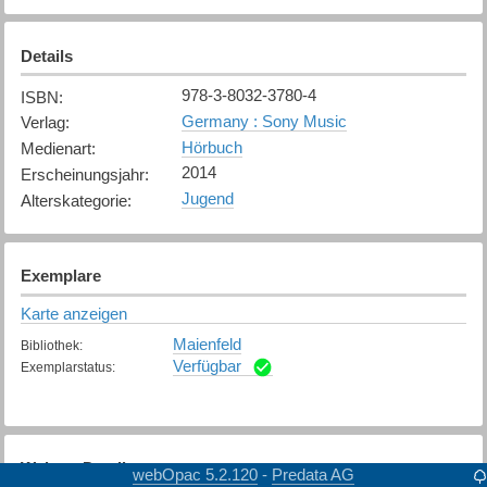
Details
978-3-8032-3780-4
ISBN
:
Germany : Sony Music
Verlag
:
Hörbuch
Medienart
:
2014
Erscheinungsjahr
:
Jugend
Alterskategorie
:
Exemplare
Karte anzeigen
Maienfeld
Bibliothek
:
Verfügbar
Exemplarstatus
:
Weitere Details
webOpac 5.2.120
Predata AG
-